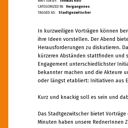
WRITTEN BY:
Thomas Kolf
9
CATEGORIZED IN:
Vergangenes
TAGGED AS:
Stadtgezwitscher
.
In kurzweiligen Vorträgen können bere
M
ihre Ideen vorstellen. Der Abend biet
Ä
Herausforderungen zu diskutieren. Das
kürzeren Abständen stattfinden und s
R
Engagement unterschiedlichster Initi
Z
bekannter machen und die Akteure un
oder längst etabliert: Initiativen aus 
|
S
Kurz und knackig soll es sein und da
T
Das Stadtgezwitscher bietet Vorträge
Minuten haben unsere RednerInnen Zei
A