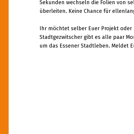
Sekunden wechseln die Folien von selb
D
überleiten. Keine Chance für ellenlan
T
Ihr möchtet selber Euer Projekt oder
G
Stadtgezwitscher gibt es alle paar M
um das Essener Stadtleben. Meldet E
E
Z
Skip back to main navigation
W
I
T
S
C